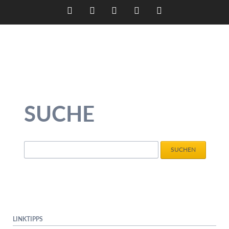
Twitter
LinkedIn
Instagram
Facebook
RSS-
Feed
SUCHE
Suchbegriffe
SUCHEN
LINKTIPPS